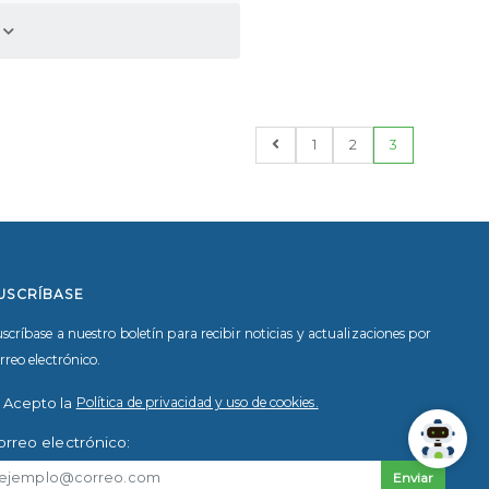
Introducción a Microsoft Defender para Office 365
o
1
2
3
USCRÍBASE
scríbase a nuestro boletín para recibir noticias y actualizaciones por
rreo electrónico.
Acepto la
Política de privacidad y uso de cookies.
orreo electrónico:
Enviar