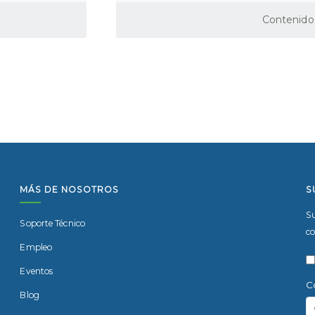
nciando el futuro juntos
Contenid
MÁS DE NOSOTROS
S
Su
Soporte Técnico
co
Empleo
Eventos
C
Blog