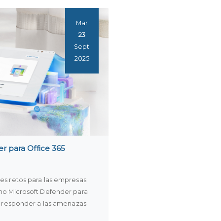
Mar
23
Sept
2025
r para Office 365
es retos para las empresas
mo Microsoft Defender para
 y responder a las amenazas