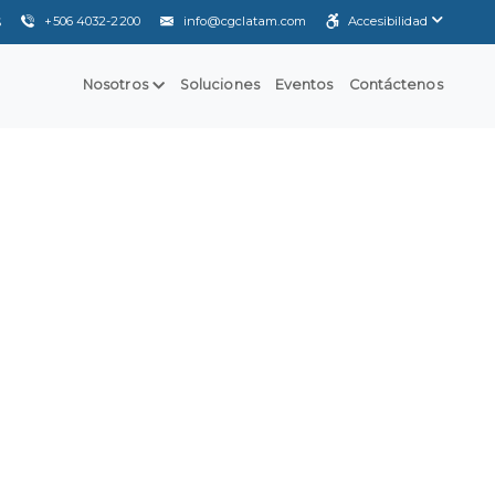
+506 4032-2200
info@cgclatam.com
Accesibilidad
S
Nosotros
Soluciones
Eventos
Contáctenos