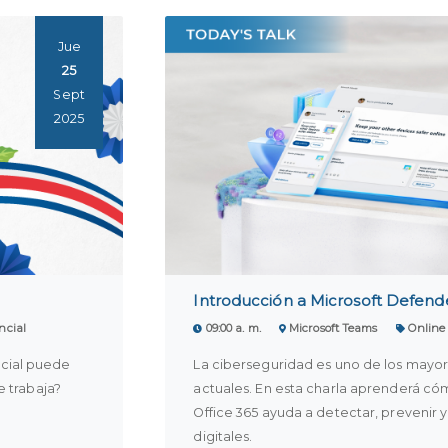
Jue
25
Sept
2025
Introducción a Microsoft Defende
ncial
09:00 a. m.
Microsoft Teams
Online
ficial puede
La ciberseguridad es uno de los mayor
e trabaja?
actuales. En esta charla aprenderá có
Office 365 ayuda a detectar, prevenir
digitales.