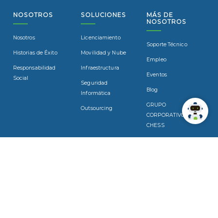
NOSOTROS
SOLUCIONES
MÁS DE
NOSOTROS
Nosotros
Licenciamiento
Soporte Técnico
Historias de Éxito
Movilidad y Nube
Empleo
Responsabilidad
Infraestructura
Eventos
Social
Seguridad
Blog
Informática
GRUPO
Outsourcing
CORPORATIVO
CHESS
SUSCRÍBASE
Suscríbase a nuestro boletín para recibir noticias y actualizaciones
por correo electrónico.
Acepto la
Política de privacidad y uso de cookies.