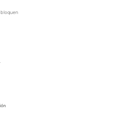
o bloquen
.
ión