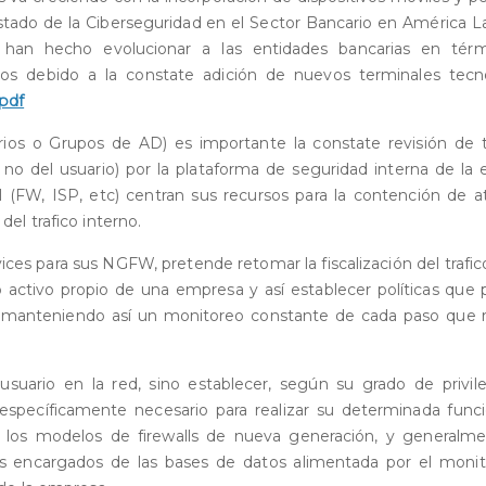
Estado de la Ciberseguridad en el Sector Bancario en América La
e han hecho evolucionar a las entidades bancarias en tér
tos debido a la constate adición de nuevos terminales tecno
pdf
rios o Grupos de AD) es importante la constate revisión de t
no del usuario) por la plataforma de seguridad interna de la
 (FW, ISP, etc) centran sus recursos para la contención de a
del trafico interno.
ces para sus NGFW, pretende retomar la fiscalización del trafic
o activo propio de una empresa y así establecer políticas que
o, manteniendo así un monitoreo constante de cada paso que r
usuario en la red, sino establecer, según su grado de privile
o específicamente necesario para realizar su determinada func
s los modelos de firewalls de nueva generación, y generalme
ales encargados de las bases de datos alimentada por el moni