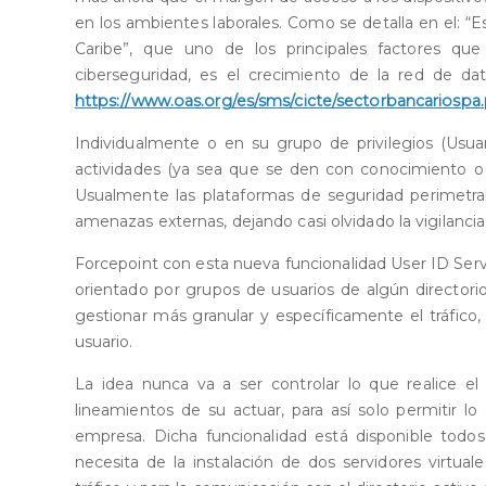
en los ambientes laborales. Como se detalla en el: “
Caribe”, que uno de los principales factores qu
ciberseguridad, es el crecimiento de la red de da
https://www.oas.org/es/sms/cicte/sectorbancariospa.
Individualmente o en su grupo de privilegios (Usua
actividades (ya sea que se den con conocimiento o 
Usualmente las plataformas de seguridad perimetral
amenazas externas, dejando casi olvidado la vigilancia 
Forcepoint con esta nueva funcionalidad User ID Servi
orientado por grupos de usuarios de algún directori
gestionar más granular y específicamente el tráfic
usuario.
La idea nunca va a ser controlar lo que realice el 
lineamientos de su actuar, para así solo permitir l
empresa. Dicha funcionalidad está disponible todo
necesita de la instalación de dos servidores virtu