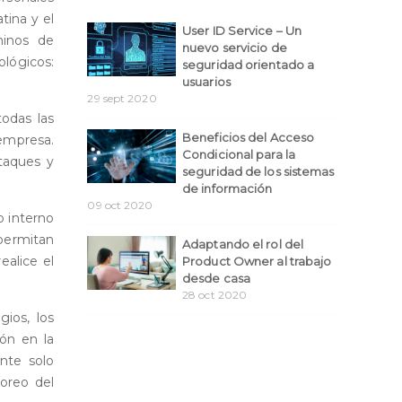
tina y el
User ID Service – Un
minos de
nuevo servicio de
lógicos:
seguridad orientado a
usuarios
29 sept 2020
odas las
Beneficios del Acceso
 empresa.
Condicional para la
taques y
seguridad de los sistemas
de información
09 oct 2020
o interno
 permitan
Adaptando el rol del
ealice el
Product Owner al trabajo
desde casa
28 oct 2020
gios, los
ión en la
nte solo
toreo del