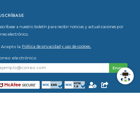
USCRÍBASE
scríbase a nuestro boletín para recibir noticias y actualizaciones por
rreo electrónico.
Acepto la
Política de privacidad y uso de cookies.
orreo electrónico:
Enviar
Intranet
rección Física: 250 metros al este del Gimnasio Nacional, Av. 6, 10103.
n José, Costa Rica.