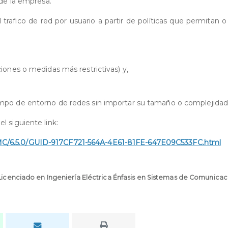
 de la empresa.
trafico de red por usuario a partir de políticas que permitan 
ciones o medidas más restrictivas) y,
empo de entorno de redes sin importar su tamaño o complejidad
l siguiente link:
SMC/6.5.0/GUID-917CF721-564A-4E61-81FE-647E09C533FC.html
Licenciado en Ingeniería Eléctrica Énfasis en Sistemas de Comunicac