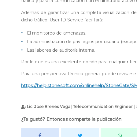
tráfico y para la comunicación con el directorio activo
Además de garantizar una completa visualización del 
dicho tráfico. User ID Service facilitará:
El monitoreo de amenazas,
La administración de privilegios por usuario (excep
Las labores de auditoría interna.
Por lo que es una excelente opción para cualquier ti
Para una perspectiva técnica general puede revisarse e
https://help.stonesoft.com/onlinehelp/StoneGate/
Lic. Jose Brenes Vega | Telecommunication Engineer | 
¿Te gustó? Entonces comparte la publicación: