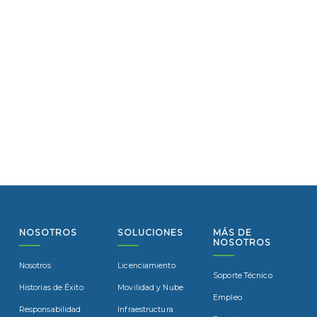
NOSOTROS
SOLUCIONES
MÁS DE
NOSOTROS
Nosotros
Licenciamiento
Soporte Técnico
Historias de Éxito
Movilidad y Nube
Empleo
Responsabilidad
Infraestructura